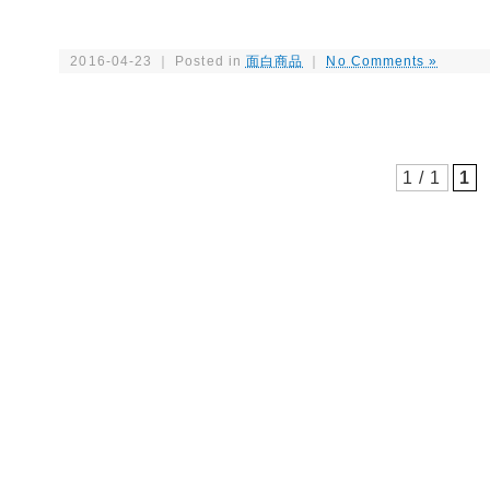
2016-04-23 ｜ Posted in
面白商品
｜
No Comments »
1 / 1
1