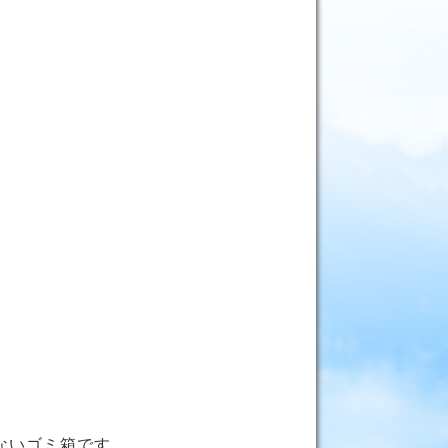
。
ないゴミ箱です。